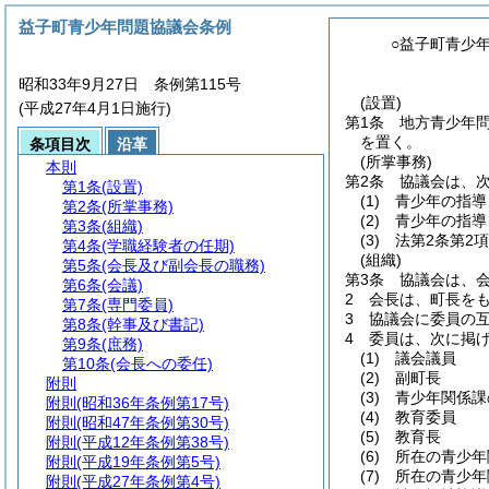
益子町青少年問題協議会条例
○益子町青少
昭和33年9月27日 条例第115号
(設置)
(平成27年4月1日施行)
第1条
地方青少年
を置く。
条項目次
沿革
(所掌事務)
本則
第2条
協議会は、
第1条
(設置)
(1)
青少年の指導
第2条
(所掌事務)
(2)
青少年の指導
第3条
(組織)
(3)
法第2条第2
第4条
(学職経験者の任期)
(組織)
第5条
(会長及び副会長の職務)
第3条
協議会は、
第6条
(会議)
2
会長は、町長を
第7条
(専門委員)
3
協議会に委員の互
第8条
(幹事及び書記)
4
委員は、次に掲
第9条
(庶務)
(1)
議会議員
第10条
(会長への委任)
(2)
副町長
附則
(3)
青少年関係課
附則
(昭和36年条例第17号)
(4)
教育委員
附則
(昭和47年条例第30号)
(5)
教育長
附則
(平成12年条例第38号)
(6)
所在の青少年
附則
(平成19年条例第5号)
(7)
所在の青少年
附則
(平成27年条例第4号)