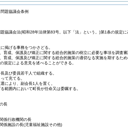
年問題協議会条例
問題協議会法
(昭和28年法律第83号。以下「法」という。)
第1条の規定
次に掲げる事務をつかさどる。
、育成、保護及び矯正に関する総合的施策の樹立に必要な事項を調査審
、育成、保護及び矯正に関する総合的施策の適切なる実施を期するため
項の規定による意見を述べることができる。
会長及び委員若干人で組織する。
もって充てる。
選により、副会長1人を置く。
げる範囲内において町長が任命又は委嘱する。
の長
関係行政機関の長
関係施設の長
(児童福祉施設その他)