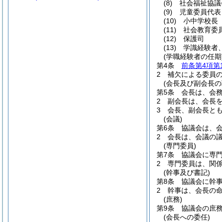
(8)
社会福祉協議
(9)
児童委員代表
(10)
小中学校長
(11)
社会教育委
(12)
保護司
(13)
学識経験者
(学職経験者の任期
第4条
前条第4項第
2
補欠による委員
(会長及び副会長の
第5条
会長は、会
2
副会長は、会長
3
会長、副会長と
(会議)
第6条
協議会は、
2
会長は、会議の
(専門委員)
第7条
協議会に専
2
専門委員は、関
(幹事及び書記)
第8条
協議会に幹
2
幹事は、会長の
(庶務)
第9条
協議会の庶
(会長への委任)