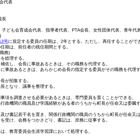
会代表
員長
、子ども会育成会代表、指導者代表、PTA会長、女性団体代表、青年代
)
13号
に規定する委員の任期は、2年とする。
ただし、再任することがで
の任期は、前任者の残任期間とする。
職務)
務を総理する。
を補佐し、会長に事故あるときは、その職務を代理する。
もに事故あるときは、あらかじめ会長の指定する委員がその職務を代理
会長が招集する。
議長となり、議事を整理する。
門事項を調査させる必要があるときは、専門委員を置くことができる。
係行政機関の職員及び学識経験がある者のうちから町長が任命又は委嘱
事及び書記若干名を置き、関係行政機関の職員のうちから町長が任命又
命を受け、会務をつかさどり、書記は、庶務に従事する。
務は、教育委員会生涯学習課において処理する。