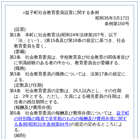
○益子町社会教育委員設置に関する条例
昭和35年3月17日
条例第150号
(設置)
第1条
本町に社会教育法
(昭和24年法律第207号。以下
「法」という。)
第15条及び第18条の規定に基づき、社会
教育委員を置く。
(委嘱)
第2条
社会教育委員は、学校教育及び社会教育の関係者並び
に学識経験のある者の中から、教育委員会が委嘱する。
(職務)
第3条
社会教育委員の職務については、法第17条の規定に
よる。
(定数及び任期)
第4条
社会教育委員の定数は、25人以内とし、その任期
は、2年とする。
ただし、欠員による補充委員の任期は、前
任者の残任期間とする。
(報酬及び費用弁償)
第5条
社会教育委員の報酬及び費用弁償については、
益子町
の特別職の職員で非常勤のものの報酬及び費用弁償に関す
る条例
(昭和31年条例第84号)
の規定の定めるところによ
る。
(細則)