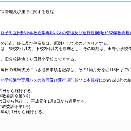
バス管理及び運行に関する規程
、
益子町立田野小学校通学専用バスの管理及び運行規則
(昭和62年教委規
行の起点、終点及び停留所は、原則として次のとおりとする。
は、登校2回以内、下校2回以内を原則とし、その時刻は、田野小学校
は、旧分校跡地より田野小学校までとする。
、毎日の運転状況につき必要事項を記録し、その1箇月分を翌月5日まで
野小学校通学専用バスの管理及び運行規則
並びに
本規程
に定める以外の
の日から施行する。
年
教委訓令第3号)
の日から施行し、平成元年1月8日から適用する。
年
教委訓令第1号)
5年4月1日から施行する。