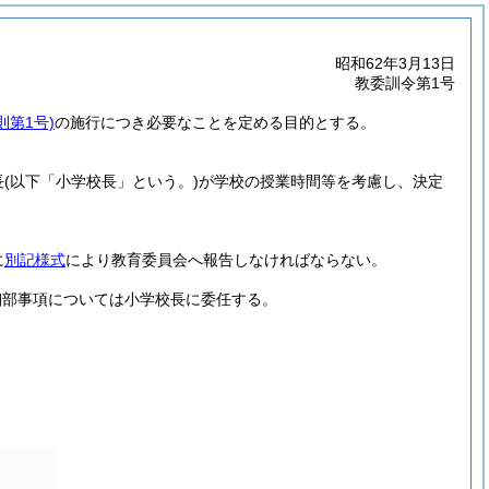
昭和62年3月13日
教委訓令第1号
則第1号)
の施行につき必要なことを定める目的とする。
長
(以下「小学校長」という。)
が学校の授業時間等を考慮し、決定
に
別記様式
により教育委員会へ報告しなければならない。
細部事項については小学校長に委任する。