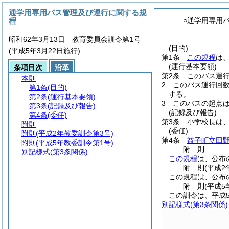
通学用専用バス管理及び運行に関する規
程
○通学用専用
昭和62年3月13日 教育委員会訓令第1号
(目的)
(平成5年3月22日施行)
第1条
この規程
は
(運行基本要領)
条項目次
沿革
第2条
このバス運
本則
2
このバス運行回数
第1条
(目的)
する。
第2条
(運行基本要領)
3
このバスの起点
第3条
(記録及び報告)
(記録及び報告)
第4条
(委任)
第3条
小学校長は
附則
(委任)
附則
(平成2年教委訓令第3号)
第4条
益子町立田
附則
(平成5年教委訓令第1号)
附
則
別記様式
(第3条関係)
この規程
は、公布
附
則
(平成2
この規程は、公布
附
則
(平成5
この訓令は、平成
別記様式
(第3条関係)