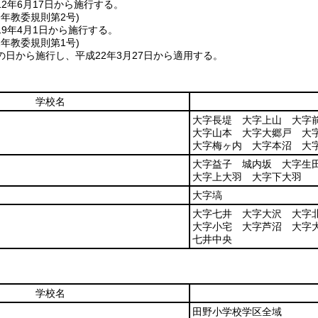
2年6月17日から施行する。
9年
教委規則第2号)
9年4月1日から施行する。
2年
教委規則第1号)
日から施行し、平成22年3月27日から適用する。
学校名
大字長堤 大字上山 大字
大字山本 大字大郷戸 大
大字梅ヶ内 大字本沼 大
大字益子 城内坂 大字生
大字上大羽 大字下大羽
大字塙
大字七井 大字大沢 大字
大字小宅 大字芦沼 大字
七井中央
学校名
田野小学校学区全域