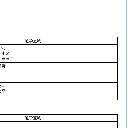
通学区域
前沢
字小泉
字東田井
田目
北中
大平
通学区域