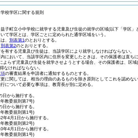
中学校学区に関する規則
、益子町立小中学校に就学する児童及び生徒の就学の区域
(以下「学区」
おいて学区とは、学区ごとに定められた通学区域をいう。
区は、
別表第1
のとおりとする。
、
別表第2
のとおりとする。
所を有する児童及び生徒は、当該学区により就学しなければならない。
町内において、当該学区内に住所を変更したときは、その保護者は直ち
によらず児童及び生徒を就学させようとする場合、その保護者は、区域
得なければならない。
前項
の審査結果を申請者に通知するものとする。
変更に関しては、相当の理由のあるものを除き原則としてこれを認めな
施行について必要な事項は、教育長が別に定める。
の日から施行する。
6年
教委規則第7号)
の日から施行する。
0年
教委規則第1号)
2年4月1日から施行する。
0年
教委規則第2号)
0年4月1日から施行する。
2年
教委規則第1号)