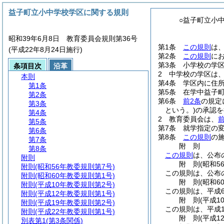
益子町立小中学校学区に関する規則
○益子町立小
昭和39年6月8日 教育委員会規則第36号
第1条
この規則
は
(平成22年8月24日施行)
第2条
この規則
に
第3条
小学校の学
条項目次
沿革
2
中学校の学区は
本則
第4条
学区内に住
第1条
第5条
在学中益子
第2条
第6条
前2条
の規定
第3条
という。)
の承認を
第4条
2
教育委員会は、
第5条
第7条
就学指定の
第6条
第8条
この規則
の
第7条
附
則
第8条
この規則
は、公布
附則
附
則
(昭和5
附則
(昭和56年教委規則第7号)
この規則は、公布
附則
(昭和60年教委規則第1号)
附
則
(昭和6
附則
(平成10年教委規則第2号)
この規則は、平成6
附則
(平成12年教委規則第1号)
附
則
(平成1
附則
(平成19年教委規則第2号)
この規則は、平成1
附則
(平成22年教委規則第1号)
附
則
(平成1
別表第1
(第3条関係)