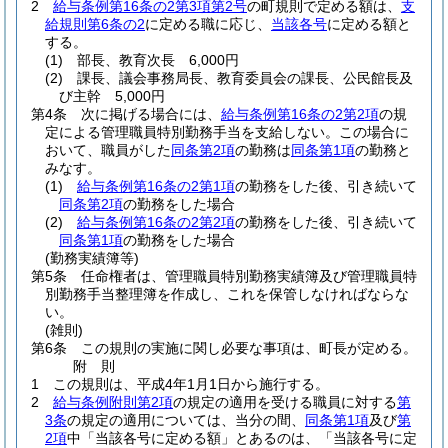
2
給与条例第16条の2第3項第2号
の町規則で定める額は、
支
給規則第6条の2
に定める職に応じ、
当該各号
に定める額と
する。
(1)
部長、教育次長 6,000円
(2)
課長、議会事務局長、教育委員会の課長、公民館長及
び主幹 5,000円
第4条
次に掲げる場合には、
給与条例第16条の2第2項
の規
定による管理職員特別勤務手当を支給しない。
この場合に
おいて、職員がした
同条第2項
の勤務は
同条第1項
の勤務と
みなす。
(1)
給与条例第16条の2第1項
の勤務をした後、引き続いて
同条第2項
の勤務をした場合
(2)
給与条例第16条の2第2項
の勤務をした後、引き続いて
同条第1項
の勤務をした場合
(勤務実績簿等)
第5条
任命権者は、管理職員特別勤務実績簿及び管理職員特
別勤務手当整理簿を作成し、これを保管しなければならな
い。
(雑則)
第6条
この規則の実施に関し必要な事項は、町長が定める。
附
則
1
この規則は、平成4年1月1日から施行する。
2
給与条例附則第2項
の規定の適用を受ける職員に対する
第
3条
の規定の適用については、当分の間、
同条第1項
及び
第
2項
中「当該各号に定める額」とあるのは、「当該各号に定