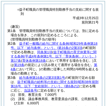
○益子町職員の管理職員特別勤務手当の支給に関する規
則
平成3年12月25日
規則第21号
(趣旨)
第1条
管理職員特別勤務手当の支給については、別に定める
場合を除き、この規則の定めるところによる。
(管理職員特別勤務手当の額等)
第2条
益子町一般職の給与に関する条例
(昭和29年条例第18
号。以下「給与条例」という。)
第16条の2第3項
の町規則
で定める勤務は、
同条第1項
(
益子町職員の育児休業等に関
する条例
(平成4年条例第1号。以下「育休条例」という。)
第17条
(
育休条例第18条
において準用する場合を含む。)
又
は
第19条
の規定により読み替えて適用する場合を含む。
第
4条
において同じ。)
の勤務に従事した時間が6時間を超える
場合の勤務とする。
第3条
給与条例第16条の2第3項第1号
の町規則で定める額
は、
益子町職員の給料等の支給に関する規則
(昭和38年規則
第16号。以下「支給規則」という。)
第6条の2
に定める職
に応じ、
当該各号
に定める額とする。
(1)
部長、教育次長 7,000円
(2)
課長、議会事務局長、教育委員会の課長、公民館長及
び主幹 6,000円