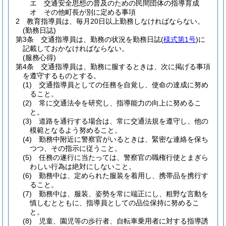
エ
交通安全思想の普及のための民間団体の指導育成
オ
その他町長が別に定める事項
2
教育指導員は、毎月20日以上勤務しなければならない。
(勤務日誌)
第3条
交通指導員は、勤務の状況を勤務日誌
(
様式第1号
)
に
記載しておかなければならない。
(服務心得)
第4条
交通指導員は、勤務に服するときは、次に掲げる事項
を遵守するものとする。
(1)
交通指導員としての任務を自覚し、使命の達成に努め
ること。
(2)
常に交通法令を研究し、指導能力の向上に努めるこ
と。
(3)
道路を通行する場合は、常に交通法規を遵守し、他の
模範となるよう努めること。
(4)
勤務中附近に警察官がいるときは、緊密な連絡を保ち
つつ、その指示に従うこと。
(5)
任務の遂行に当たっては、警察官の職権行使とまぎら
わしい行為は絶対にしないこと。
(6)
勤務中は、定められた服装を着用し、携帯品を携行す
ること。
(7)
勤務中は、服装、姿勢を常に端正にし、粗野な言動を
慎しむとともに、指導員としての品位保持に努めるこ
と。
(8)
児童、園児等の歩行者、自転車乗用者に対する指導誘