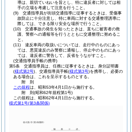
導は、親切ていねいを旨とし、特に違反者に対しては相
手の立場を考慮して注意を行うこと。
(9)
交通指導員が街頭交通指導に従事するときは、受傷事
故防止に十分注意し、特に車両に対する交通整理誘導に
際しては、できる限り安全な場所で行うこと。
(10)
交通事故の発生を知ったときは、直ちに被害者の救
護、警察への通報等を行うとともに交通整理に努めるこ
と。
(11)
違反車両の取扱いについては、走行中のものにあっ
ては、悪質違反のみ警察に通報し、停止中のものにあっ
ては、違反者に警告して、反省をうながすこと。
(交通指導員手帳の携帯)
第5条
交通指導員は、任務に従事するときは、身分証明書
(
様式第2号
)
、交通指導員手帳
(
様式第3号
)
を携帯し、必要の
ある場合は、これを呈示するものとする。
附
則
この規程
は、昭和53年4月1日から施行する。
附
則
(昭和62年
規程第1号)
この規程は、昭和62年4月1日から施行する。
様式第1号
(第3条関係)