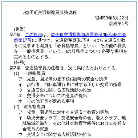
○益子町交通指導員服務規程
昭和53年3月22日
規程第1号
(趣旨)
第1条
この規程
は、
益子町交通指導員設置条例
(昭和45年条
例第17号)
に基づき、交通指導員
(以下もっぱら交通安全教
育に従事する職員を「教育指導員」といい、その他の職員
を「一般指導員」という。)
の服務等について必要な事項を
定めるものとする。
(任務)
第2条
交通指導員の任務は、次に掲げるとおりとする。
(1)
一般指導員
ア
児童、園児等の登下校
(園)
時の安全な誘導
イ
歩行者、自転車通行者に対する正しい交通の指導
ウ
交通安全に関する広報活動の推進
エ
交通安全についての意見の提出
オ
その他町長が定める事項
(2)
教育指導員
ア
児童、園児等に対する交通安全教育の実施
イ
幼児安全クラブ、交通安全母の会、老人クラブ、地
域職域組織別、その他社会教育学級等における交通安
全教育の実施
ウ
交通安全に関する広報活動の推進