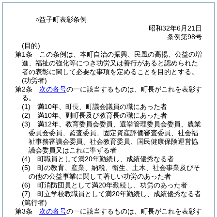
○益子町表彰条例
昭和32年6月21日
条例第98号
(目的)
第1条
この条例は、本町自治の振興、民風の高揚、公益の増
進、福祉の強化等につき功労又は善行があると認められた
者の表彰に関して必要な事項を定めることを目的とする。
(功労者)
第2条
次の各号
の一に該当するものは、町長がこれを表彰す
る。
(1)
満10年、町長、町議会議員の職にあった者
(2)
満10年、副町長及び教育長の職にあった者
(3)
満12年、教育委員会委員、選挙管理委員会委員、農業
委員会委員、監査委員、固定資産評価審査委員、社会福
祉事務審議会委員、社会教育委員、国民健康保険運営協
議会委員又はこれに準ずる者
(4)
町職員として満20年勤続し、成績優秀なる者
(5)
町の教育、産業、納税、衛生、土木、社会事業及びそ
の他の公益事業に関して著しい功労のあった者
(6)
町消防団員として満20年勤続し、功労のあった者
(7)
町立学校教職員として満20年勤続し、成績優秀なる者
(篤行者)
第3条
次の各号
の一に該当するものは、町長がこれを表彰す