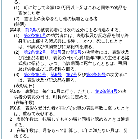
る。
(1)
町に対して金額100万円以上又はこれと同等の物品を
寄附した者
(2)
道徳上の美挙をなし他の模範となる者
(待遇)
第4条
前2条
の被表彰者には次の区分による待遇をする。
(1)
第2条第1号
の功労者には、表彰状及び記念品を贈り終
身町の主催する諸式典に招待し、かつ、死亡したとき
は、弔詞及び供物並びに祭祀料を贈る。
(2)
第2条第2号
、
第3号
及び
第5号
の功労者には、表彰状及
び記念品を贈り、表彰の日から満1箇年間町の主催する諸
式典に招待し、かつ、当該期間に死亡したときは、弔詞
及び供物並びに祭祀料を贈る。
(3)
第2条第4号
、
第6号
、
第7号
及び
第3条各号
の功労者に
は、表彰状及び記念品を贈る。
(表彰期日)
第5条
表彰は、毎年11月に行う。
ただし、
第2条第4号
の功
労者の表彰の日は、町長が別に定める。
(在職年数)
第6条
表彰を受けた者が再びその職の表彰年数に至ったとき
は、重ねて表彰する。
2
表彰年数は、転職してもその職と同様と認めるときは通算
する。
3
在職年数は、月をもって計算し、1年に満たない月は、切
捨てる。