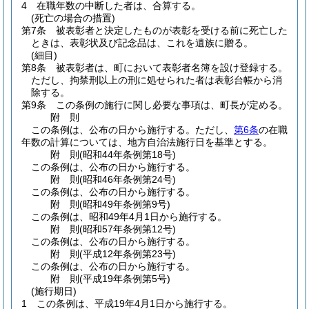
4
在職年数の中断した者は、合算する。
(死亡の場合の措置)
第7条
被表彰者と決定したものが表彰を受ける前に死亡した
ときは、表彰状及び記念品は、これを遺族に贈る。
(細目)
第8条
被表彰者は、町において表彰者名簿を設け登録する。
ただし、拘禁刑以上の刑に処せられた者は表彰台帳から消
除する。
第9条
この条例の施行に関し必要な事項は、町長が定める。
附
則
この条例は、公布の日から施行する。
ただし、
第6条
の在職
年数の計算については、地方自治法施行日を基準とする。
附
則
(昭和44年
条例第18号)
この条例は、公布の日から施行する。
附
則
(昭和46年
条例第24号)
この条例は、公布の日から施行する。
附
則
(昭和49年
条例第9号)
この条例は、昭和49年4月1日から施行する。
附
則
(昭和57年
条例第12号)
この条例は、公布の日から施行する。
附
則
(平成12年
条例第23号)
この条例は、公布の日から施行する。
附
則
(平成19年
条例第5号)
(施行期日)
1
この条例は、平成19年4月1日から施行する。