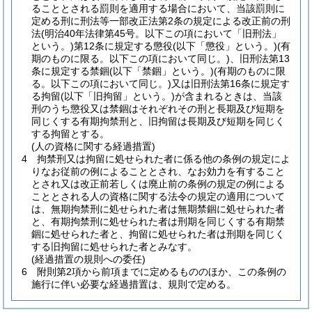
ることとされる罰則を適用する場合において、当該罰則に
定める刑に刑法等一部改正法第2条の規定による改正前の刑
法
(明治40年法律第45号。以下この項において「旧刑法」
という。)
第12条に規定する懲役
(以下「懲役」という。)
(有
期のものに限る。以下この項において同じ。)
、旧刑法第13
条に規定する禁錮
(以下「禁錮」という。)
(有期のものに限
る。以下この項において同じ。)
又は旧刑法第16条に規定す
る拘留
(以下「旧拘留」という。)
が含まれるときは、当該
刑のうち懲役又は禁錮はそれぞれその刑と長期及び短期を
同じくする有期拘禁刑と、旧拘留は長期及び短期を同じく
する拘留とする。
(人の資格に関する経過措置)
4
拘禁刑又は拘留に処せられた者に係る他の条例の規定によ
りなお従前の例によることとされ、なお効力を有すること
とされ又は改正前若しくは廃止前の条例の規定の例による
こととされる人の資格に関する法令の規定の適用について
は、無期拘禁刑に処せられた者は無期禁錮に処せられた者
と、有期拘禁刑に処せられた者は刑期を同じくする有期禁
錮に処せられた者と、拘留に処せられた者は刑期を同じく
する旧拘留に処せられた者とみなす。
(経過措置の規則への委任)
6
附則第2項から前項までに定めるもののほか、この条例の
施行に伴い必要な経過措置は、規則で定める。