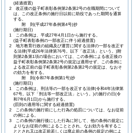
(経過措置)
2
改正後の益子町表彰条例第2条第2号の在職期間について
は、この改正条例の施行日以前に助役であった期間を通算
する。
附
則
(平成27年
条例第4号)
抄
(施行期日)
1
この条例は、平成27年4月1日から施行する。
(益子町表彰条例の一部改正に伴う経過措置)
2
地方教育行政の組織及び運営に関する法律の一部を改正す
る法律
(平成26年法律第76号。以下「改正法」という。)
附
則第2条第1項の場合においては、この条例による改正後の
益子町表彰条例第2条第2号の規定は適用せず、この条例に
よる改正前の益子町表彰条例第2条第2号の規定は、なおそ
の効力を有する。
附
則
(令和7年
条例第1号)
抄
(施行期日)
1
この条例は、刑法等の一部を改正する法律
(令和4年法律第
67号。以下「刑法等一部改正法」という。)
の施行の日
(令
和7年6月1日)
から施行する。
(罰則の適用等に関する経過措置)
2
この条例の施行前にした行為の処罰については、なお従前
の例による。
3
この条例の施行後にした行為に対して、他の条例の規定に
よりなお従前の例によることとされ、なお効力を有するこ
ととされ又は改正前若しくは廃止前の条例の規定の例によ