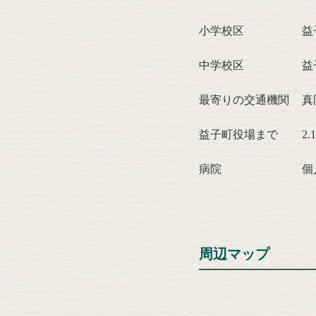
小学校区
益
中学校区
益
最寄りの交通機関
真
益子町役場まで
2
病院
個
周辺マップ