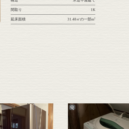
構造
木造平屋建て
間取り
1K
2
延床面積
31.48㎡の一部m
拡大
拡大