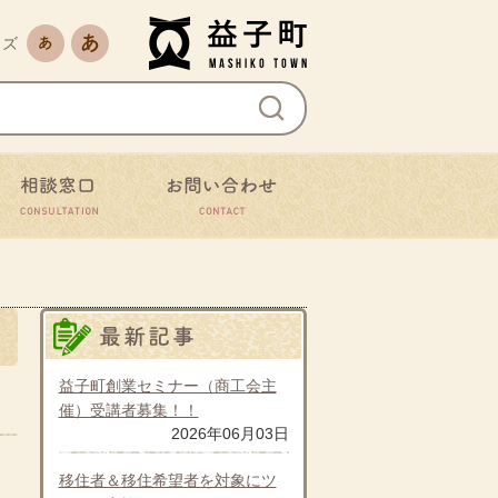
益子町
文字サイズを縮小
文字サイズを拡大
イズ
ながる
相談窓口
お問い合わせ
最新の記事
！
益子町創業セミナー（商工会主
催）受講者募集！！
2026年06月03日
移住者＆移住希望者を対象にツ