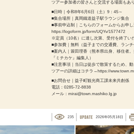
ツアー参加者の皆さんと交流する場面もあ
■日時｜令和8年6月6日（土）9：45～
■集合場所｜真岡鐵道益子駅ラウンジ集合
■事前申込制｜こちらのフォームからお申し
https://logoform.jp/form/UQYv/1577472
※定員（10名）に達し次第、受付を終了い
■参加費｜無料（益子までの交通費、ラン
■案内人｜簑田理香（熊本県出身、移住者
『ミチカケ』編集人）
■注意事項｜当日は徒歩で散策するため、
ツアーの詳細はコチラ→https://www.town.mashik
■お問合せ｜益子町観光商工課未来共創係
電話：0285-72-8838
メール：mirai@town.mashiko.lg.jp
235
2026年05月18日