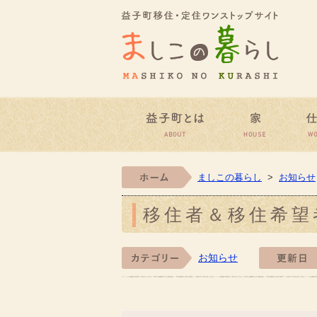
益子町
益子町とは
家
ホーム
ましこの暮らし
>
お知らせ
移住者＆移住希望
お知らせ