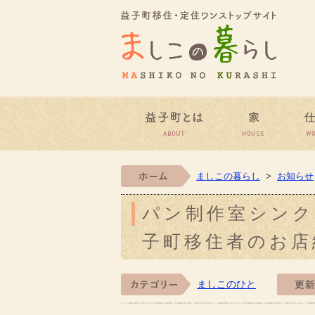
益子町
益子町とは
家
ホーム
ましこの暮らし
>
お知らせ
パン制作室シンクロ 
子町移住者のお店紹介
ましこのひと