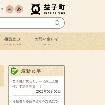
益子町
文字サイズを縮小
文字サイズを拡大
イズ
ながる
相談窓口
お問い合わせ
最新の記事
益
益子町創業セミナー（商工会主
催）受講者募集！！
2026年06月03日
移住者＆移住希望者を対象にツ