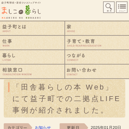
益子町移住・定住ワンストップサイト
検索
益子町とは
仕事
暮らし
相談窓口
「田舎暮らしの本 Web」
にて益子町での二拠点LIFE
事例が紹介されました。
お知らせ
2025年01月20日