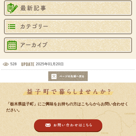
最
カ
バ
528
2025年01月20日
このページの先頭へ戻る
益子町で暮
「栃木県益子町」にご興味をお持ちの方はこちらからお問い合わせく
ださい。
お問い合わせは