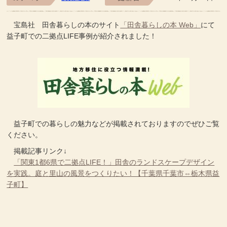
宝島社 田舎暮らしの本のサイト
「
田舎暮らしの本 Web
」
にて
益子町での二拠点LIFE事例が紹介されました！
益子町での暮らしの魅力などが掲載されておりますのでぜひご覧
ください。
掲載記事リンク↓
「関東1都6県で二拠点LIFE！」田舎のランドスケープデザイン
を実践。庭と里山の風景をつくりたい！【千葉県千葉市⇔栃木県益
子町】