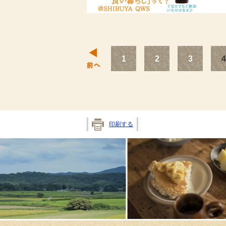
前へ
1
2
3
4
印刷する