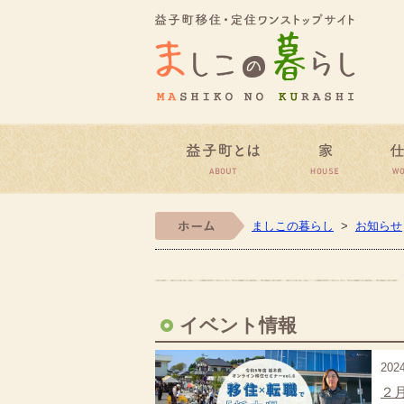
益子町
益子町とは
家
ホーム
ましこの暮らし
>
お知らせ
イベント情報
202
２