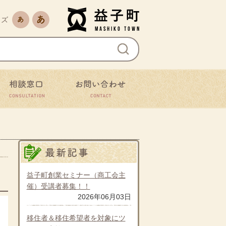
益子町
文字サイズを縮小
文字サイズを拡大
イズ
ながる
相談窓口
お問い合わせ
記事の一覧
最新の記事
益子町創業セミナー（商工会主
催）受講者募集！！
2026年06月03日
詳細を見る
移住者＆移住希望者を対象にツ