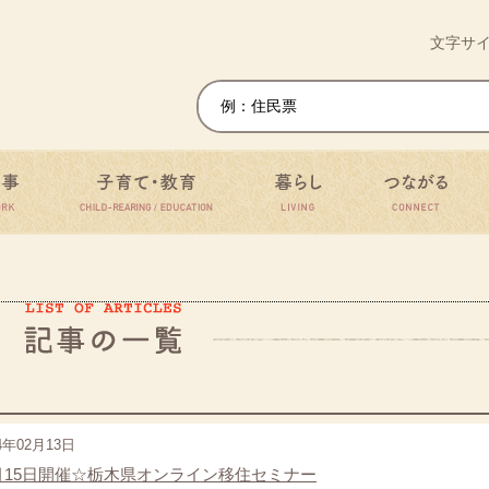
移住・定住ワンストップサイト
文字サ
仕事
子育て・教育
暮らし
つ
4年02月13日
月15日開催☆栃木県オンライン移住セミナー