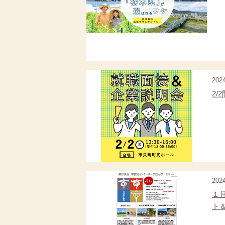
202
2
202
１
ト