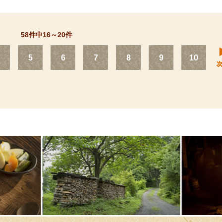
58件中16～20件
5
6
7
8
9
10