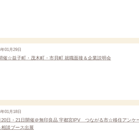
4年01月29日
/2開催☆益子町・茂木町・市貝町 就職面接＆企業説明会
4年01月18日
月20日・21日開催＠無印良品 宇都宮IPV つながる市☆移住アンケ
＆相談ブース出展