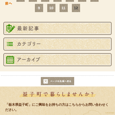
9
10
11
12
最
カ
バ
このページの先頭へ戻る
益子町で暮
「栃木県益子町」にご興味をお持ちの方はこちらからお問い合わせく
ださい。