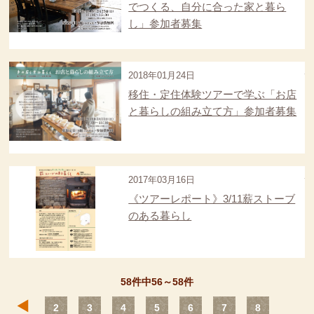
でつくる、自分に合った家と暮ら
し」参加者募集
2018年01月24日
移住・定住体験ツアーで学ぶ「お店
と暮らしの組み立て方」参加者募集
2017年03月16日
《ツアーレポート》3/11薪ストーブ
のある暮らし
58件中56～58件
前へ
2
3
4
5
6
7
8