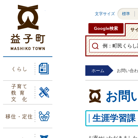
益子町ホームページ
文字サイズ
標準
Google検索
サ
くらし
ホーム
お問い合
子育て
教育
お問
文化
移住・定住
生涯学習課
お寄せいただきました