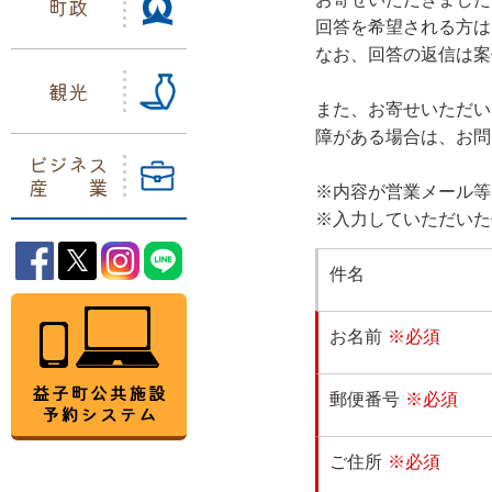
町政
回答を希望される方は
なお、回答の返信は案
観光
また、お寄せいただい
障がある場合は、お問
ビジネス
産業
※内容が営業メール等
※入力していただいた
益子町Facebook
益子町Twitter
益子町Instagram
益子町LINE
件名
益子町公共施設予約システム
お名前
※必須
郵便番号
※必須
ご住所
※必須