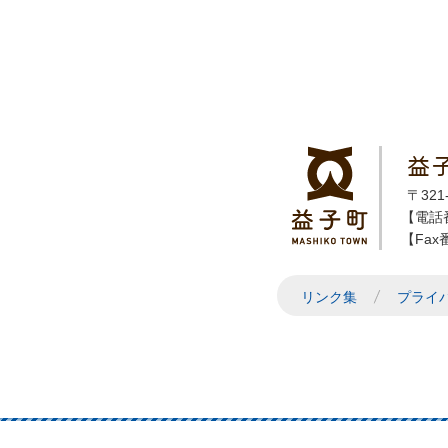
益
〒32
【電話番
【Fax番
リンク集
プライ