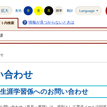
拡大
配色
青
黄
黒
標準
翻訳
Language
情報が見つからないときは
イト内検索
わせ
い合わせ
 生涯学習係へのお問い合わせ
お問い合わせ（意見・要望）は、原則として電子メールで回答