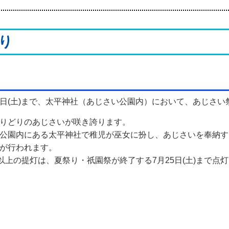
り
月25日(土)まで、太平神社（あじさい公園内）において、あじさ
りどりのあじさいが咲き誇ります。
公園内にある太平神社で稚児が巫女に扮し、あじさいを奉納す
が行われます。
個以上の提灯は、夏祭り・祇園祭が終了する7月25日(土)まで点