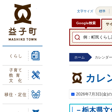
益子町ホームページ
文字サイズ
標準
Google検索
サ
くらし
ホーム
カレンダ
子育て
教育
カレ
文化
移住・定住
2026年7月3日(金
－栃木県文