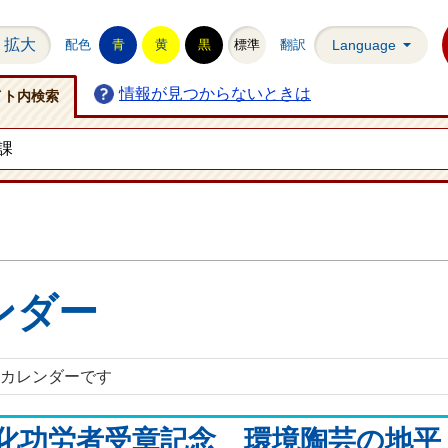
拡大
配色
青
黄
黒
標準
翻訳
Language
情報が見つからないときは
イト内検索
ー
ンダー
)のカレンダーです
化功労者受章記念 環境陶芸の地平