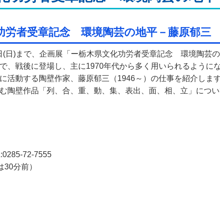
功労者受章記念 環境陶芸の地平－藤原郁三
月23日(日)まで、企画展「ー栃木県文化功労者受章記念 環境陶
で、戦後に登場し、主に1970年代から多く用いられるように
に活動する陶壁作家、藤原郁三（1946～）の仕事を紹介しま
む陶壁作品「列、合、重、動、集、表出、面、相、立」につい
館
85-72-7555
は30分前）