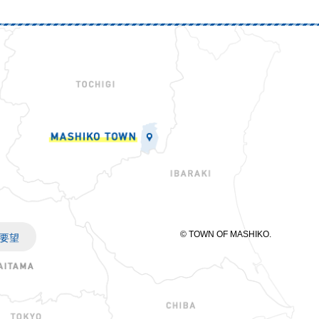
© TOWN OF MASHIKO.
要望