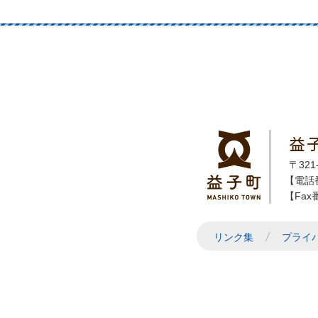
益
〒32
【電話番
【Fax番
リンク集
プライ