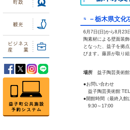
町政
－栃木県文化
観光
6月7日(日)から8
陶素材による壁面装飾
ビジネス
となった、益子を拠点
産業
びます。藤原が取り組
益子町Facebook
益子町Twitter
益子町Instagram
益子町LINE
場所
益子陶芸美術
益子町公共施設予約システム
●お問い合わせ
益子陶芸美術館 TEL:02
●開館時間（最終入館
9:30～17:00