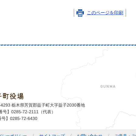
このページを印刷
子町役場
益子町
1-4293 栃木県芳賀郡益子町大字益子2030番地
号】0285-72-2111（代表）
号】0285-72-6430
バシーポリシー
サイトマップ
お問い合わせ
ご意見・ご