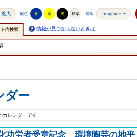
拡大
配色
青
黄
黒
標準
翻訳
Language
情報が見つからないときは
イト内検索
ー
ンダー
火)のカレンダーです
化功労者受章記念 環境陶芸の地平