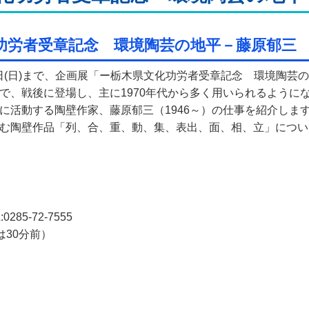
功労者受章記念 環境陶芸の地平－藤原郁三
月23日(日)まで、企画展「ー栃木県文化功労者受章記念 環境陶
で、戦後に登場し、主に1970年代から多く用いられるように
に活動する陶壁作家、藤原郁三（1946～）の仕事を紹介しま
む陶壁作品「列、合、重、動、集、表出、面、相、立」につい
館
85-72-7555
は30分前）