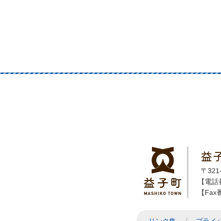
益
〒32
【電話番
【Fax番
リンク集
プライ