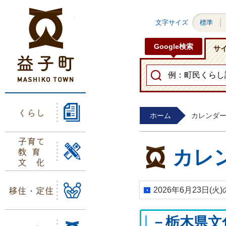
益子町ホームページ
文字サイズ
標準
Google検索
サ
くらし
ホーム
カレンダ
子育て
教育
カレ
文化
移住・定住
2026年6月23日(
－栃木県文