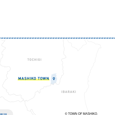
© TOWN OF MASHIKO.
要望