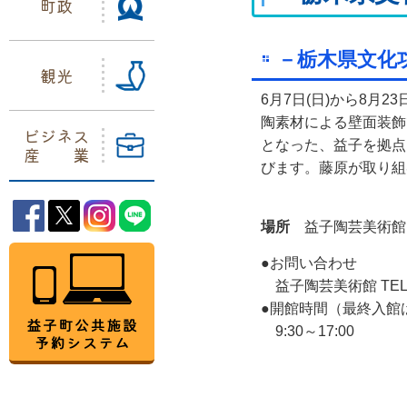
町政
－栃木県文化
観光
6月7日(日)から8
陶素材による壁面装飾
ビジネス
となった、益子を拠点
産業
びます。藤原が取り組
益子町Facebook
益子町Twitter
益子町Instagram
益子町LINE
場所
益子陶芸美術
益子町公共施設予約システム
●お問い合わせ
益子陶芸美術館 TEL:02
●開館時間（最終入館
9:30～17:00